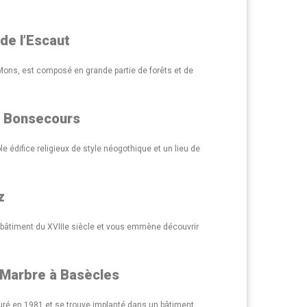
de l’Escaut
t Mons, est composé en grande partie de forêts et de
e Bonsecours
 édifice religieux de style néogothique et un lieu de
z
 bâtiment du XVIIIe siècle et vous emmène découvrir
u Marbre à Basècles
guré en 1981 et se trouve implanté dans un bâtiment