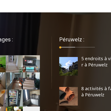
ages :
Péruwelz :
5 endroits à v
r à Péruwelz
8 activités à f
à Péruwelz