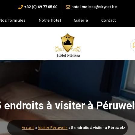
+32 (0) 69 77 05 00
hotel.melissa@skynet.be
Nos formules
Notre hôtel
Galerie
Contact
Votre confort à bas prix
 endroits à visiter à Péruwe
Accueil
Visiter Péruwelz
»
»
5 endroits à visiter à Péruwelz