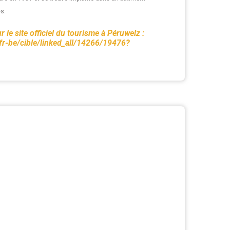
s.
 le site officiel du tourisme à Péruwelz :
/fr-be/cible/linked_all/14266/19476?