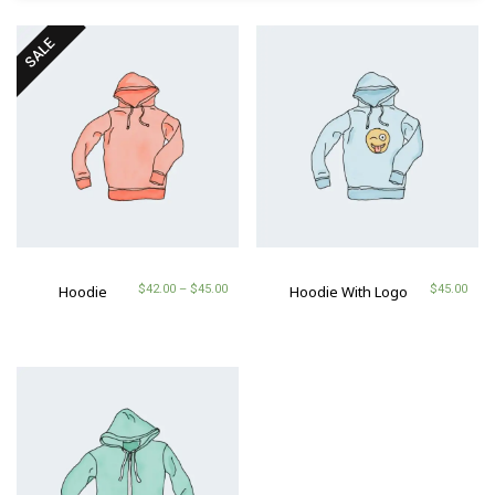
SALE
$
42.00
–
$
45.00
$
45.00
Hoodie
Hoodie With Logo