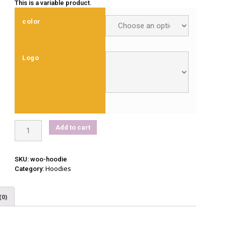
This is a variable product.
color
Logo
Hoodie
Add to cart
quantity
SKU:
woo-hoodie
Hoodies
Category:
(0)