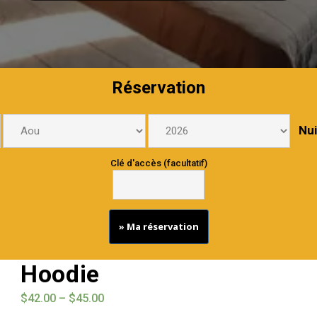
Réservation
Nui
Clé d'accès (facultatif)
» Ma réservation
Hoodie
$
42.00
–
$
45.00