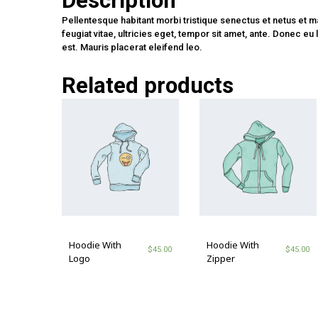
Description
Pellentesque habitant morbi tristique senectus et netus et 
feugiat vitae, ultricies eget, tempor sit amet, ante. Donec e
est. Mauris placerat eleifend leo.
Related products
Hoodie With
Hoodie With
$
45.00
$
45.00
Logo
Zipper