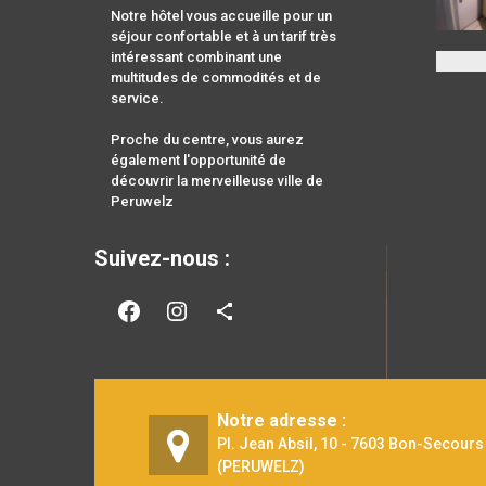
Notre hôtel vous accueille pour un
séjour confortable et à un tarif très
intéressant combinant une
multitudes de commodités et de
service.
Proche du centre, vous aurez
également l'opportunité de
découvrir la merveilleuse ville de
Peruwelz
Suivez-nous :
Facebook
Instagram
Share Icon
Notre adresse :
Pl. Jean Absil, 10 - 7603 Bon-Secours
(PERUWELZ)