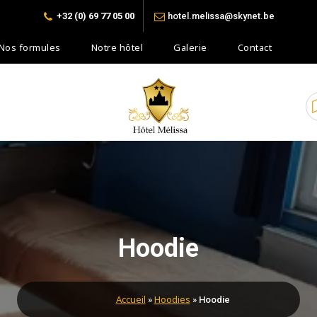
+32 (0) 69 77 05 00
hotel.melissa@skynet.be
Nos formules
Notre hôtel
Galerie
Contact
Votre confort à bas prix
Hoodie
Accueil
Hoodies
»
»
Hoodie