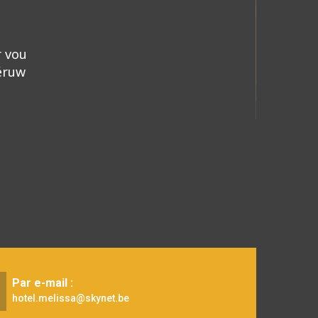
r vou
éruw
Par e-mail :
hotel.melissa@skynet.be