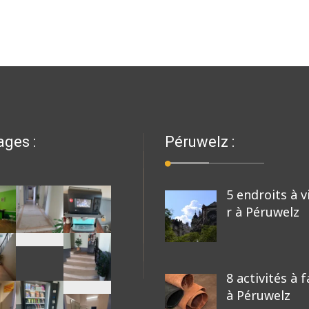
ages :
Péruwelz :
5 endroits à v
r à Péruwelz
8 activités à f
à Péruwelz