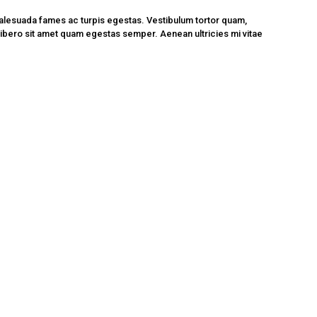
malesuada fames ac turpis egestas. Vestibulum tortor quam,
u libero sit amet quam egestas semper. Aenean ultricies mi vitae