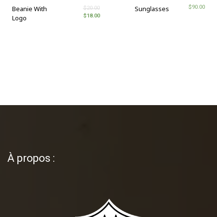
$
90.00
Beanie With
Sunglasses
$
20.00
$
18.00
Logo
À propos :