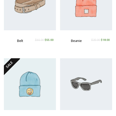
$
65.00
$
55.00
$
20.00
$
18.00
Belt
Beanie
SALE