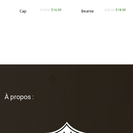
$
18.00
$
16.00
$
20.00
$
18.00
Cap
Beanie
À propos :