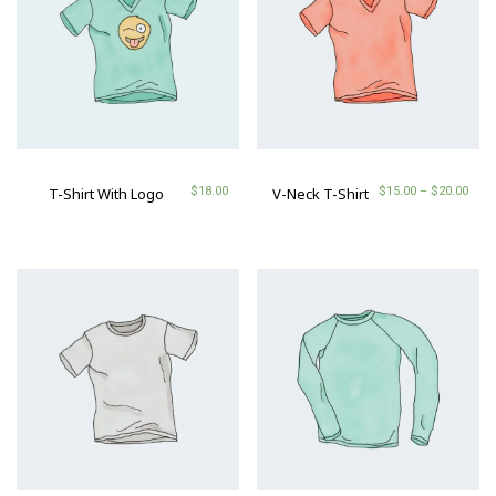
$
15.00
–
$
20.00
V-Neck T-Shirt
$
18.00
T-Shirt With Logo