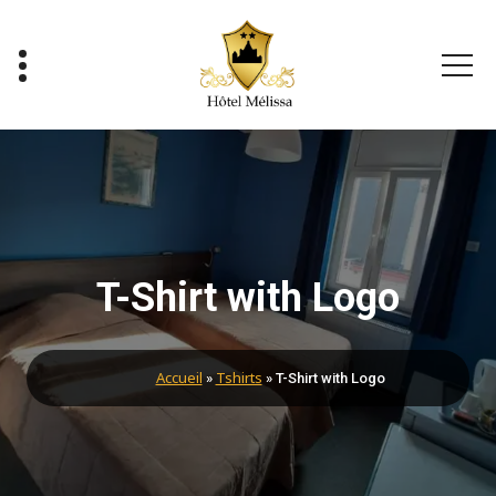
Skip
to
content
Votre confort à bas prix
T-Shirt with Logo
Accueil
Tshirts
»
»
T-Shirt with Logo