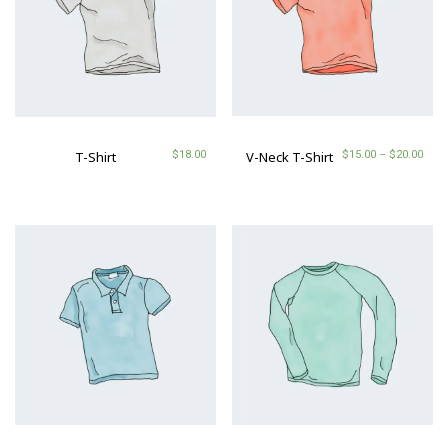
$
15.00
–
$
20.00
V-Neck T-Shirt
$
18.00
T-Shirt