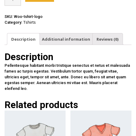
Shirt
with
Logo
SKU:
Woo-tshirt-logo
quantity
Tshirts
Category:
Description
Additional information
Reviews (0)
Description
Pellentesque habitant morbi tristique senectus et netus et malesuada
fames ac turpis egestas. Vestibulum tortor quam, feugiat vitae,
ultricies eget, tempor sit amet, ante. Donec eu libero sit amet quam
egestas semper. Aenean ultricies mi vitae est. Mauris placerat
eleifend leo.
Related products