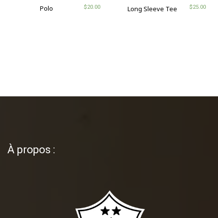
$
20.00
Polo
$
25.00
Long Sleeve Tee
À propos :