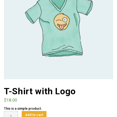
T-Shirt with Logo
$
18.00
This is a simple product.
T-
Add to cart